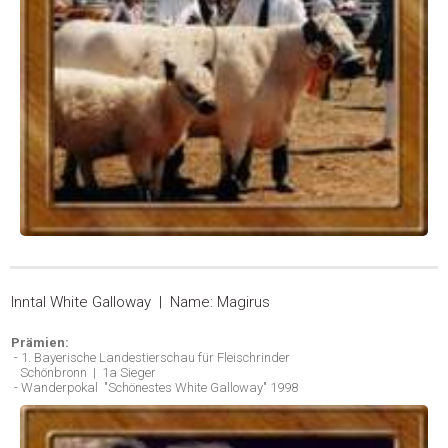
Inntal White Galloway | Name: Magirus
Prämien:
- 1. Bayerische Landestierschau für Fleischrinder
Schönbronn | 1a Sieger
- Wanderpokal "Schönestes White Galloway" 1998